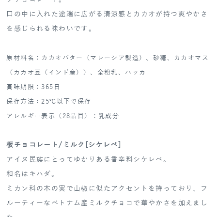
口の中に入れた途端に広がる清涼感とカカオが持つ爽やかさ
を感じられる味わいです。
原材料名：カカオバター（マレーシア製造）、砂糖、カカオマス
（カカオ豆（インド産））、全粉乳、ハッカ
賞味期限：365日
保存方法：25℃以下で保存
アレルギー表示（28品目）：乳成分
板チョコレート/ミルク[シケレペ]
アイヌ民族にとってゆかりある香辛料シケレペ。
和名はキハダ。
ミカン科の木の実で山椒に似たアクセントを持っており、フ
ルーティーなベトナム産ミルクチョコで華やかさを加えまし