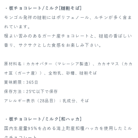
・板チョコレート/ミルク[韃靼そば]
モンゴル発祥の韃靼にはポリフェノール、ルチンが多く含ま
れています。
程よい苦みのあるガーナ産チョコレートと、韃組の香ばしい
香り、サクサクとした食感をお楽しみ下さい。
原材料名：カカオバター（マレーシア製造）、カカオマス（カカ
オ豆（ガーナ産））、全粉乳、砂糖、韃靼そば
賞味期限：365日
保存方法：25℃以下で保存
アレルギー表示（28品目）：乳成分、そば
・板チョコレート/ミルク[和ハッカ]
国内生産量95%を占める滝上町産和種ハッカを使用したミル
クチョコレート。