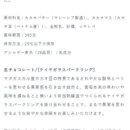
た。
原材料名：カカオバター（マレーシア製造）、カカオマス（カカ
オ豆（ベトナム産））、全粉乳、砂糖、シケレペ
賞味期限：365日
保存方法：25℃以下で保存
アレルギー表示（28品目）：乳成分
生チョコレート/[ナイヤガラスパークリング]
マダガスカル産カカオ豆の特長であるさわやかな酸味とベリ
ーを思わせる果実感を引き出す焙煎と、葡萄本来の味わいや
風味を損ねること無いよう非加熱醸造でつくられるナイヤガ
ラスパークリングを掛け合わせることで、まるで果実を思わ
せるような爽やかな余韻をお楽しみいただけます。